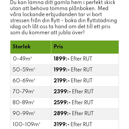
Du kan lämna ditt gamla hem i perfekt skick
utan att behöva tömma plånboken. Med
våra lockande erbjudanden tar vi bort
stressen från din flytt - boka din flyttstädning
idag och låt oss ta hand om det till ett pris
som du kommer att jubla över!
Storlek
Pris
0-49m²
1899:-
Efter RUT
50-59m²
1999:-
Efter RUT
60-69m²
2199:-
Efter RUT
70-79m²
2399:-
Efter RUT
80-89m²
2599:-
Efter RUT
90-99m²
2899:-
Efter RUT
100-109m²
3199:-
Efter RUT