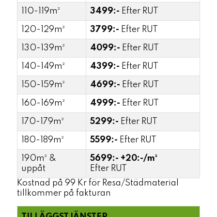
110-119m²
3499:-
Efter RUT
120-129m²
3799:-
Efter RUT
130-139m²
4099:-
Efter RUT
140-149m²
4399:-
Efter RUT
150-159m²
4699:-
Efter RUT
160-169m²
4999:-
Efter RUT
170-179m²
5299:-
Efter RUT
180-189m²
5599:-
Efter RUT
190m² &
5699:-
+20:-/m²
uppåt
Efter RUT
Kostnad på 99 Kr för Resa/Städmaterial
tillkommer på fakturan